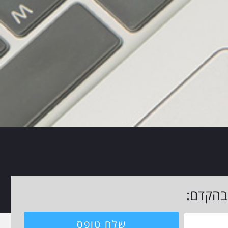
 בהקדם:
שלח טופס